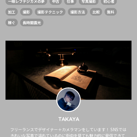
一眼レフデジカメの夢
中古
仕事
写真撮影
初心者
加工
撮影
撮影テクニック
撮影方法
比較
無料
稼ぐ
長時間露光
TAKAYA
フリーランスでデザイナー＋カメラマンをしています！ SNSでは
きれいな写真で溢れているのに街中を見ても魅力的に発信できて