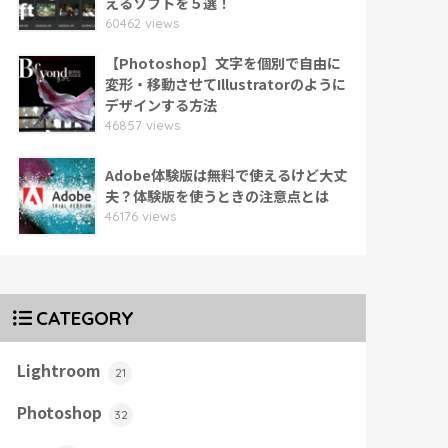
えるソフトを５選！
60462 views
【Photoshop】文字を個別で自由に
変形・移動させてIllustratorのように
デザインする方法
46857 views
Adobe体験版は無料で使えるけど大丈
夫？体験版を使うときの注意点とは
46176 views
CATEGORY
Lightroom
21
Photoshop
32