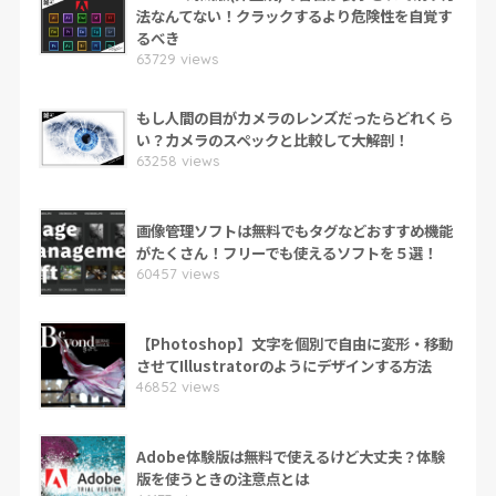
法なんてない！クラックするより危険性を自覚す
るべき
63729 views
もし人間の目がカメラのレンズだったらどれくら
い？カメラのスペックと比較して大解剖！
63258 views
画像管理ソフトは無料でもタグなどおすすめ機能
がたくさん！フリーでも使えるソフトを５選！
60457 views
【Photoshop】文字を個別で自由に変形・移動
させてIllustratorのようにデザインする方法
46852 views
Adobe体験版は無料で使えるけど大丈夫？体験
版を使うときの注意点とは