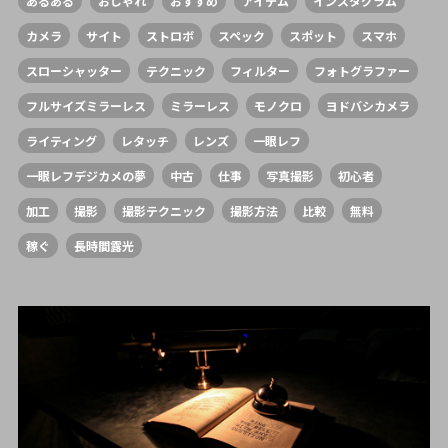
あるある
おしゃれ
おすすめ
アイテム
インスタグラム
カメラ
サイト
ストロボ
スペック
スポット
スマホ
スローシャッター
テクニック
フィルター
フォトグラファー
フルサイズミラーレス
ミラーレス
モノクロ
ヨドバシカメラ
ライティング
レタッチ
レンズ
一眼レフ
一眼レフデジカメの夢
中古
仕事
写真撮影
初心者
加工
撮影
撮影テクニック
撮影方法
比較
無料
稼ぐ
長時間露光