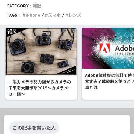
CATEGORY :
雑記
TAGS :
iPhone
スマホ
レンズ
Adobe体験版は無料で使
大丈夫？体験版を使うと
一眼カメラの勢力図からカメラの
点とは
未来を大胆予想2019～カメラメー
カー編～
この記事を書いた人