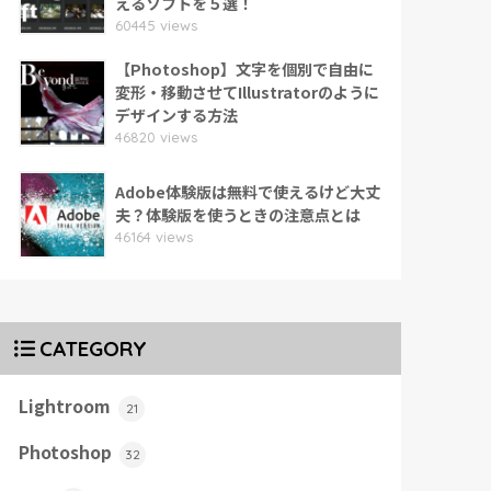
えるソフトを５選！
60445 views
【Photoshop】文字を個別で自由に
変形・移動させてIllustratorのように
デザインする方法
46820 views
Adobe体験版は無料で使えるけど大丈
夫？体験版を使うときの注意点とは
46164 views
CATEGORY
Lightroom
21
Photoshop
32