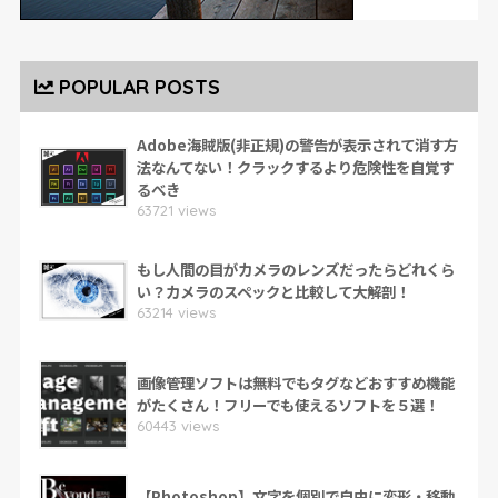
POPULAR POSTS
Adobe海賊版(非正規)の警告が表示されて消す方
法なんてない！クラックするより危険性を自覚す
るべき
63721 views
もし人間の目がカメラのレンズだったらどれくら
い？カメラのスペックと比較して大解剖！
63214 views
画像管理ソフトは無料でもタグなどおすすめ機能
がたくさん！フリーでも使えるソフトを５選！
60443 views
【Photoshop】文字を個別で自由に変形・移動