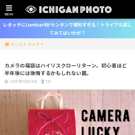
レタッチにLuminar4がカンタンで便利すぎる！トライアル試し
てみてはいかが？
ホーム
カメラ
カメラの福袋はハイリスクローリターン。初心者ほど
半年後には後悔するかもしれない罠。
2019年12月24日
3分